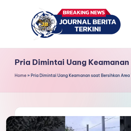
Skip
to
content
J
berita,
news
u
Pria Dimintai Uang Keamanan 
r
Home
»
Pria Dimintai Uang Keamanan saat Bersihkan Area
n
a
l
B