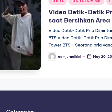
Posted
BERITA
BERITA KRIMINAL
B
in
Video Detik-Detik P
saat Bersihkan Area
Video Detik-Detik Pria Dimint
BTS Video Detik-Detik Pria Di
Tower BTS - Seorang pria yan
admjurnalkini
May 20, 2
Posted
by
Categories