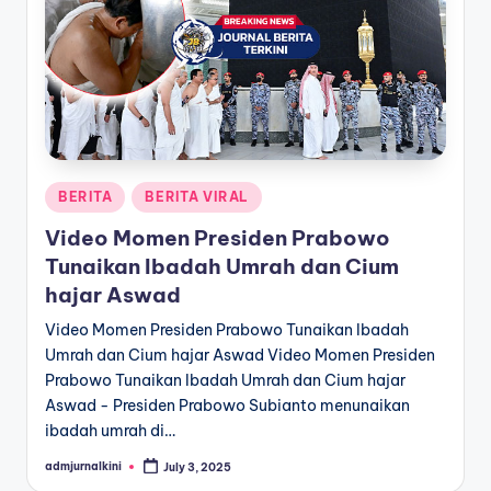
a
T
e
r
k
Posted
BERITA
BERITA VIRAL
i
in
Video Momen Presiden Prabowo
n
Tunaikan Ibadah Umrah dan Cium
i
hajar Aswad
Video Momen Presiden Prabowo Tunaikan Ibadah
Umrah dan Cium hajar Aswad Video Momen Presiden
Prabowo Tunaikan Ibadah Umrah dan Cium hajar
Aswad - Presiden Prabowo Subianto menunaikan
ibadah umrah di…
admjurnalkini
July 3, 2025
Posted
by