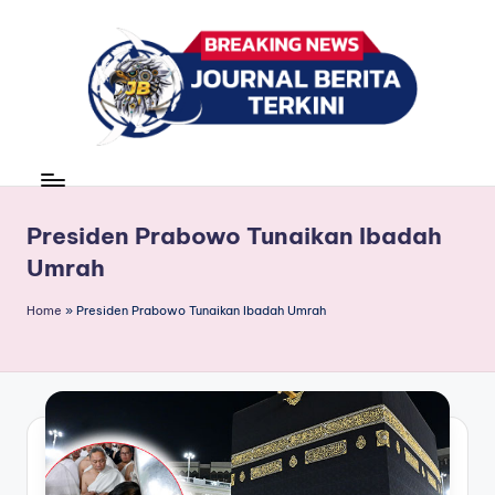
Skip
to
content
J
berita,
news
u
r
Presiden Prabowo Tunaikan Ibadah
Umrah
n
a
Home
»
Presiden Prabowo Tunaikan Ibadah Umrah
l
B
e
ri
t