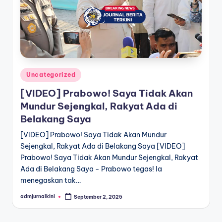
a
T
e
r
Posted
Uncategorized
k
in
[VIDEO] Prabowo! Saya Tidak Akan
i
Mundur Sejengkal, Rakyat Ada di
n
Belakang Saya
i
[VIDEO] Prabowo! Saya Tidak Akan Mundur
Sejengkal, Rakyat Ada di Belakang Saya [VIDEO]
Prabowo! Saya Tidak Akan Mundur Sejengkal, Rakyat
Ada di Belakang Saya - Prabowo tegas! Ia
menegaskan tak…
admjurnalkini
September 2, 2025
Posted
by