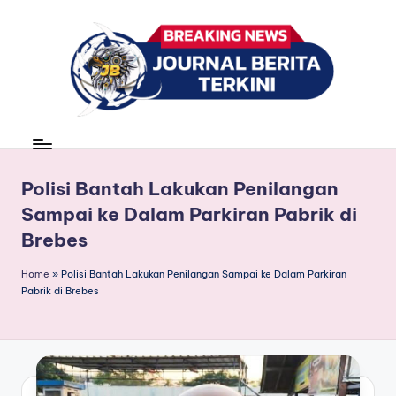
Skip
to
content
J
berita,
news
u
r
Polisi Bantah Lakukan Penilangan
Sampai ke Dalam Parkiran Pabrik di
n
Brebes
a
l
Home
»
Polisi Bantah Lakukan Penilangan Sampai ke Dalam Parkiran
Pabrik di Brebes
B
e
ri
t