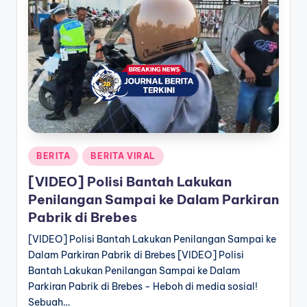
a
T
e
r
k
i
n
Posted
BERITA
BERITA VIRAL
in
i
[VIDEO] Polisi Bantah Lakukan
Penilangan Sampai ke Dalam Parkiran
Pabrik di Brebes
[VIDEO] Polisi Bantah Lakukan Penilangan Sampai ke
Dalam Parkiran Pabrik di Brebes [VIDEO] Polisi
Bantah Lakukan Penilangan Sampai ke Dalam
Parkiran Pabrik di Brebes - Heboh di media sosial!
Sebuah…