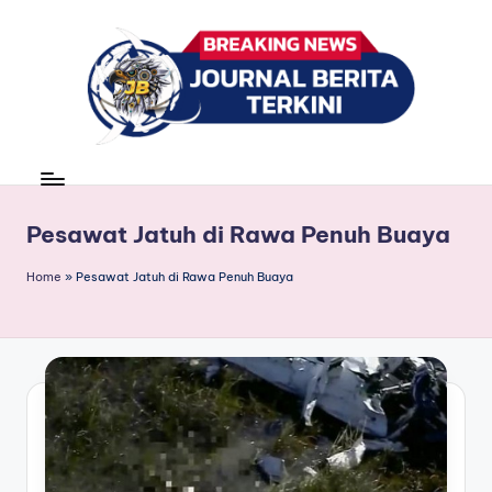
Skip
to
content
J
berita,
news
u
r
Pesawat Jatuh di Rawa Penuh Buaya
n
Home
»
Pesawat Jatuh di Rawa Penuh Buaya
a
l
B
e
ri
t