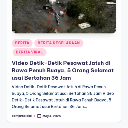
a
T
e
r
Posted
BERITA
BERITA KECELAKAAN
k
in
BERITA VIRAL
i
Video Detik-Detik Pesawat Jatuh di
n
Rawa Penuh Buaya, 5 Orang Selamat
i
usai Bertahan 36 Jam
Video Detik-Detik Pesawat Jatuh di Rawa Penuh
Buaya, 5 Orang Selamat usai Bertahan 36 Jam Video
Detik-Detik Pesawat Jatuh di Rawa Penuh Buaya, 5
Orang Selamat usai Bertahan 36 Jam…
admjurnalkini
May 4, 2025
Posted
by