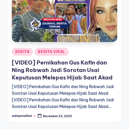
a
T
e
r
k
Posted
BERITA
BERITA VIRAL
i
in
[VIDEO] Pernikahan Gus Kafin dan
n
Ning Robwah Jadi Sorotan Usai
i
Keputusan Melepas Hijab Saat Akad
[VIDEO] Pernikahan Gus Kafin dan Ning Robwah Jadi
Sorotan Usai Keputusan Melepas Hijab Saat Akad
[VIDEO] Pernikahan Gus Kafin dan Ning Robwah Jadi
Sorotan Usai Keputusan Melepas Hijab Saat Akad…
admjurnalkini
November 23, 2025
Posted
by