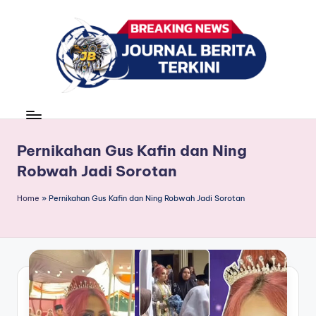
Skip
to
content
J
berita,
news
u
r
Pernikahan Gus Kafin dan Ning
Robwah Jadi Sorotan
n
a
Home
»
Pernikahan Gus Kafin dan Ning Robwah Jadi Sorotan
l
B
e
ri
t