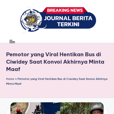
Skip
to
content
J
berita,
news
u
r
Pemotor yang Viral Hentikan Bus di
Ciwidey Saat Konvoi Akhirnya Minta
n
Maaf
a
l
Home
»
Pemotor yang Viral Hentikan Bus di Ciwidey Saat Konvoi Akhirnya
Minta Maaf
B
e
ri
t