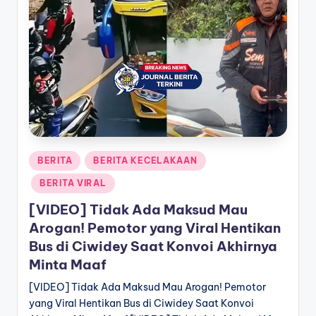
a
T
e
r
k
i
n
Posted
BERITA
BERITA KECELAKAAN
in
i
BERITA VIRAL
[VIDEO] Tidak Ada Maksud Mau
Arogan! Pemotor yang Viral Hentikan
Bus di Ciwidey Saat Konvoi Akhirnya
Minta Maaf
[VIDEO] Tidak Ada Maksud Mau Arogan! Pemotor
yang Viral Hentikan Bus di Ciwidey Saat Konvoi