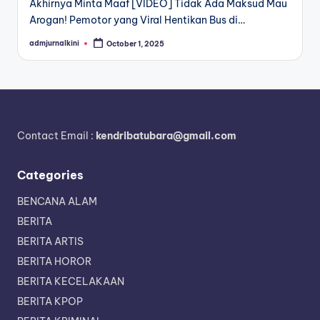
Akhirnya Minta Maaf [VIDEO] Tidak Ada Maksud Mau
Arogan! Pemotor yang Viral Hentikan Bus di…
admjurnalkini
October 1, 2025
Posted
by
Contact Email :
kendribatubara@gmail.com
Categories
BENCANA ALAM
BERITA
BERITA ARTIS
BERITA HOROR
BERITA KECELAKAAN
BERITA KPOP