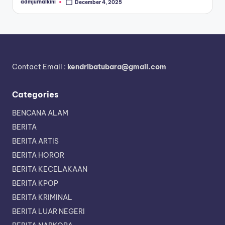
admjurnalkini
December 4, 2025
Posted
by
Contact Email :
kendribatubara@gmail.com
Categories
BENCANA ALAM
BERITA
BERITA ARTIS
BERITA HOROR
BERITA KECELAKAAN
BERITA KPOP
BERITA KRIMINAL
BERITA LUAR NEGERI