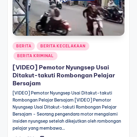
a
T
e
r
Posted
BERITA
BERITA KECELAKAAN
k
in
BERITA KRIMINAL
i
[VIDEO] Pemotor Nyungsep Usai
n
Ditakut-takuti Rombongan Pelajar
i
Bersajam
[VIDEO] Pemotor Nyungsep Usai Ditakut-takuti
Rombongan Pelajar Bersajam [VIDEO] Pemotor
Nyungsep Usai Ditakut-takuti Rombongan Pelajar
Bersajam - Seorang pengendara motor mengalami
insiden nyungsep setelah dikejutkan oleh rombongan
pelajar yang membawa…