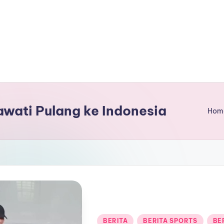
awati Pulang ke Indonesia
Hom
Posted
BERITA
BERITA SPORTS
BE