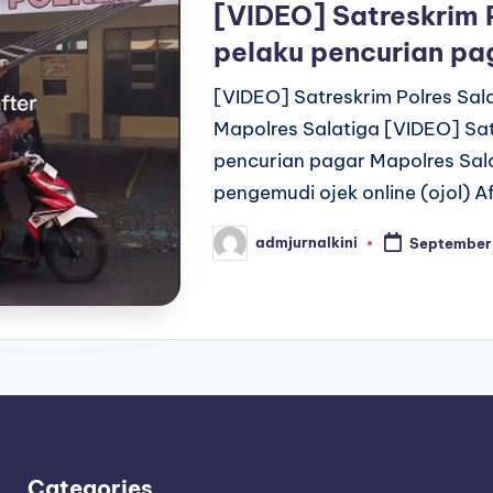
[VIDEO] Satreskrim 
pelaku pencurian pa
[VIDEO] Satreskrim Polres Sa
Mapolres Salatiga [VIDEO] Sat
pencurian pagar Mapolres Sala
pengemudi ojek online (ojol) A
admjurnalkini
September
Posted
by
Categories