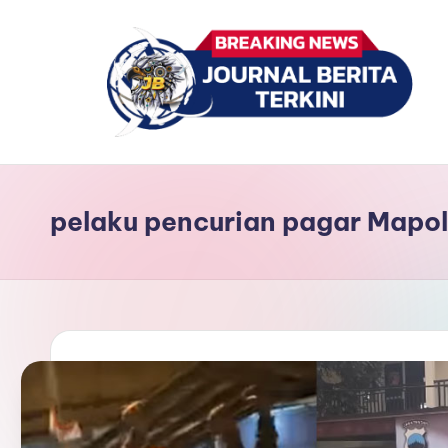
Skip
to
content
J
berita,
news
u
pelaku pencurian pagar Mapol
r
n
a
l
B