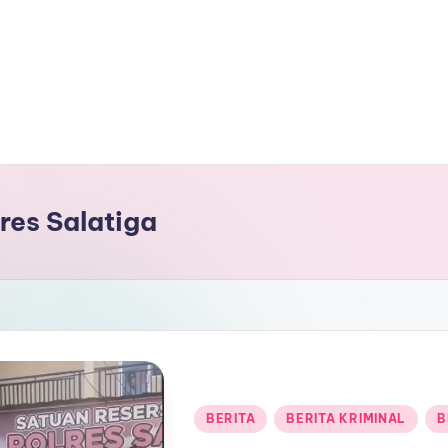
res Salatiga
Posted
BERITA
BERITA KRIMINAL
B
in