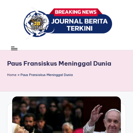
Skip
to
content
J
berita,
news
u
r
Paus Fransiskus Meninggal Dunia
n
Home
»
Paus Fransiskus Meninggal Dunia
a
l
B
e
ri
t