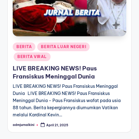
a
T
e
r
Posted
BERITA
BERITA LUAR NEGERI
k
in
BERITA VIRAL
i
LIVE BREAKING NEWS! Paus
n
Fransiskus Meninggal Dunia
i
LIVE BREAKING NEWS! Paus Fransiskus Meninggal
Dunia LIVE BREAKING NEWS! Paus Fransiskus
Meninggal Dunia - Paus Fransiskus wafat pada usia
88 tahun. Berita kepergiannya diumumkan Vatikan
melalui Kardinal Kevin…
admjurnalkini
April 21, 2025
Posted
by