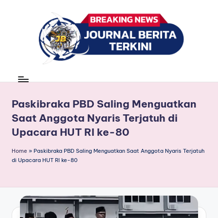
Skip
to
content
J
berita,
news
u
r
Paskibraka PBD Saling Menguatkan
Saat Anggota Nyaris Terjatuh di
n
Upacara HUT RI ke-80
a
l
Home
»
Paskibraka PBD Saling Menguatkan Saat Anggota Nyaris Terjatuh
di Upacara HUT RI ke-80
B
e
ri
t