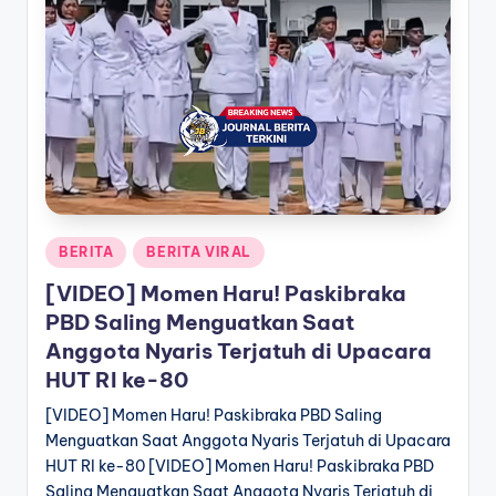
a
T
e
r
k
i
n
Posted
BERITA
BERITA VIRAL
in
i
[VIDEO] Momen Haru! Paskibraka
PBD Saling Menguatkan Saat
Anggota Nyaris Terjatuh di Upacara
HUT RI ke-80
[VIDEO] Momen Haru! Paskibraka PBD Saling
Menguatkan Saat Anggota Nyaris Terjatuh di Upacara
HUT RI ke-80 [VIDEO] Momen Haru! Paskibraka PBD
Saling Menguatkan Saat Anggota Nyaris Terjatuh di