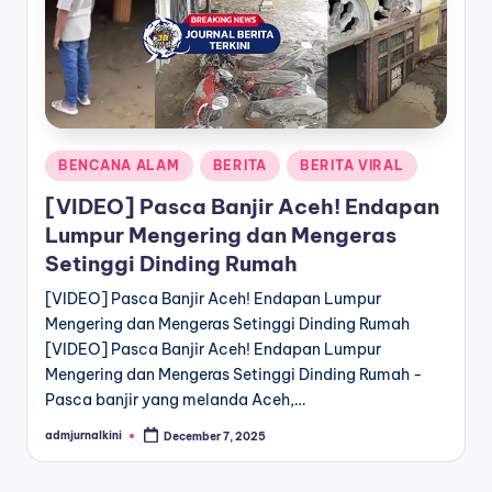
a
T
e
r
Posted
BENCANA ALAM
BERITA
BERITA VIRAL
k
in
[VIDEO] Pasca Banjir Aceh! Endapan
i
Lumpur Mengering dan Mengeras
n
Setinggi Dinding Rumah
i
[VIDEO] Pasca Banjir Aceh! Endapan Lumpur
Mengering dan Mengeras Setinggi Dinding Rumah
[VIDEO] Pasca Banjir Aceh! Endapan Lumpur
Mengering dan Mengeras Setinggi Dinding Rumah -
Pasca banjir yang melanda Aceh,…
admjurnalkini
December 7, 2025
Posted
by