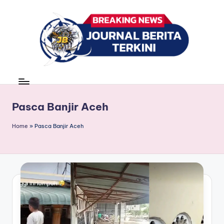
Skip
to
content
J
berita,
news
u
r
Pasca Banjir Aceh
n
Home
»
Pasca Banjir Aceh
a
l
B
e
ri
t