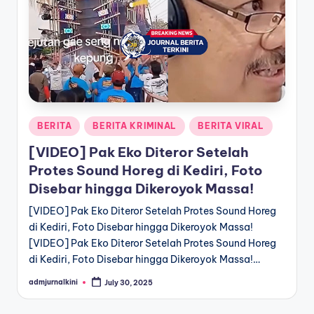
a
T
e
r
k
Posted
BERITA
BERITA KRIMINAL
BERITA VIRAL
i
in
[VIDEO] Pak Eko Diteror Setelah
n
Protes Sound Horeg di Kediri, Foto
i
Disebar hingga Dikeroyok Massa!
[VIDEO] Pak Eko Diteror Setelah Protes Sound Horeg
di Kediri, Foto Disebar hingga Dikeroyok Massa!
[VIDEO] Pak Eko Diteror Setelah Protes Sound Horeg
di Kediri, Foto Disebar hingga Dikeroyok Massa!…
admjurnalkini
July 30, 2025
Posted
by