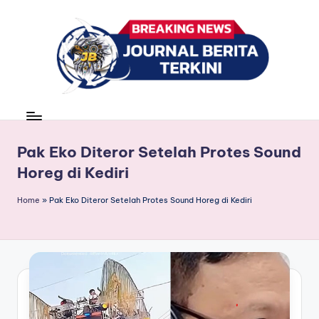
Skip
to
content
J
berita,
news
u
r
Pak Eko Diteror Setelah Protes Sound
Horeg di Kediri
n
a
Home
»
Pak Eko Diteror Setelah Protes Sound Horeg di Kediri
l
B
e
ri
t