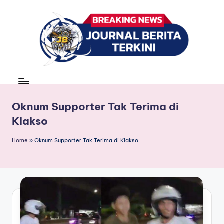
Skip
to
content
J
berita,
news
u
r
Oknum Supporter Tak Terima di
Klakso
n
a
Home
»
Oknum Supporter Tak Terima di Klakso
l
B
e
ri
t