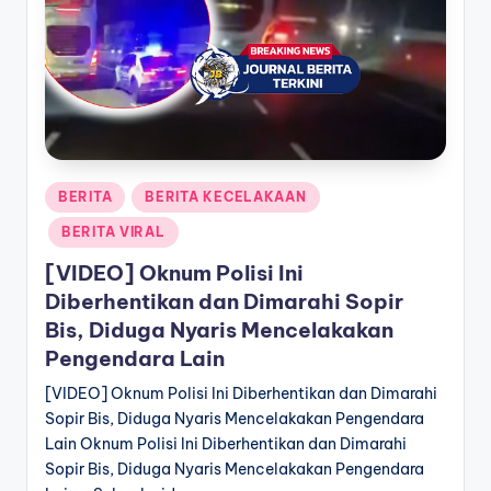
a
T
e
r
k
Posted
BERITA
BERITA KECELAKAAN
i
in
BERITA VIRAL
n
[VIDEO] Oknum Polisi Ini
i
Diberhentikan dan Dimarahi Sopir
Bis, Diduga Nyaris Mencelakakan
Pengendara Lain
[VIDEO] Oknum Polisi Ini Diberhentikan dan Dimarahi
Sopir Bis, Diduga Nyaris Mencelakakan Pengendara
Lain Oknum Polisi Ini Diberhentikan dan Dimarahi
Sopir Bis, Diduga Nyaris Mencelakakan Pengendara