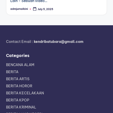
Lain - Sebuah video…
admjurnalkini
July 5, 2025
Posted
by
Contact Email :
kendribatubara@gmail.com
Categories
BENCANA ALAM
BERITA
BERITA ARTIS
BERITA HOROR
BERITA KECELAKAAN
BERITA KPOP
BERITA KRIMINAL