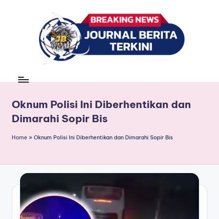
Skip
to
content
J
berita,
news
u
r
Oknum Polisi Ini Diberhentikan dan
Dimarahi Sopir Bis
n
a
Home
»
Oknum Polisi Ini Diberhentikan dan Dimarahi Sopir Bis
l
B
e
ri
t