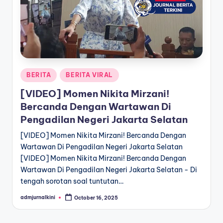
a
T
e
r
Posted
BERITA
BERITA VIRAL
k
in
[VIDEO] Momen Nikita Mirzani!
i
Bercanda Dengan Wartawan Di
n
Pengadilan Negeri Jakarta Selatan
i
[VIDEO] Momen Nikita Mirzani! Bercanda Dengan
Wartawan Di Pengadilan Negeri Jakarta Selatan
[VIDEO] Momen Nikita Mirzani! Bercanda Dengan
Wartawan Di Pengadilan Negeri Jakarta Selatan - Di
tengah sorotan soal tuntutan…
admjurnalkini
October 16, 2025
Posted
by