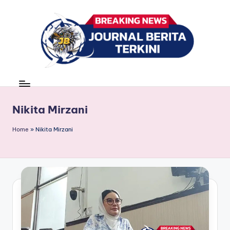
Skip
to
content
J
berita,
news
u
r
Nikita Mirzani
n
Home
»
Nikita Mirzani
a
l
B
e
ri
t