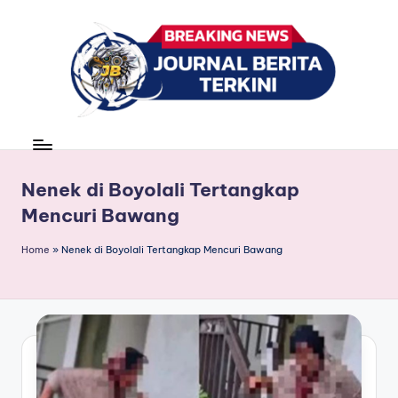
Skip
to
content
J
berita,
news
u
r
Nenek di Boyolali Tertangkap
Mencuri Bawang
n
a
Home
»
Nenek di Boyolali Tertangkap Mencuri Bawang
l
B
e
ri
t