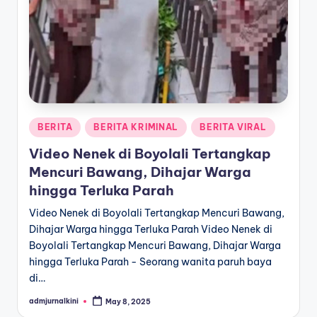
a
T
e
r
k
Posted
BERITA
BERITA KRIMINAL
BERITA VIRAL
i
in
Video Nenek di Boyolali Tertangkap
n
Mencuri Bawang, Dihajar Warga
i
hingga Terluka Parah
Video Nenek di Boyolali Tertangkap Mencuri Bawang,
Dihajar Warga hingga Terluka Parah Video Nenek di
Boyolali Tertangkap Mencuri Bawang, Dihajar Warga
hingga Terluka Parah - Seorang wanita paruh baya
di…
admjurnalkini
May 8, 2025
Posted
by