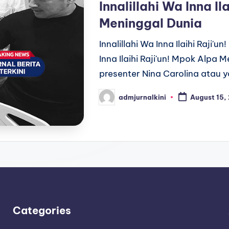
Innalillahi Wa Inna Il
Meninggal Dunia
Innalillahi Wa Inna Ilaihi Raji'
Inna Ilaihi Raji'un! Mpok Alpa
presenter Nina Carolina atau 
admjurnalkini
August 15,
Posted
by
Categories