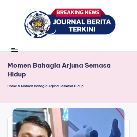
Skip
to
content
J
berita,
news
u
r
Momen Bahagia Arjuna Semasa
Hidup
n
a
Home
»
Momen Bahagia Arjuna Semasa Hidup
l
B
e
ri
t