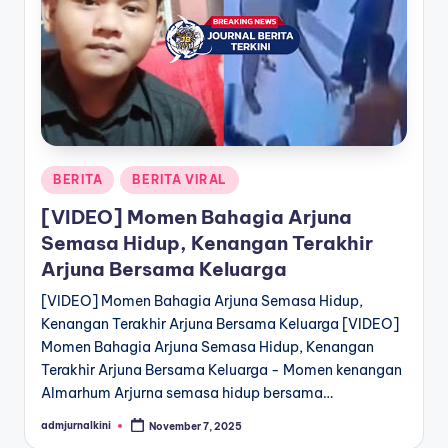
a
T
e
r
k
Posted
BERITA
BERITA VIRAL
i
in
[VIDEO] Momen Bahagia Arjuna
n
Semasa Hidup, Kenangan Terakhir
i
Arjuna Bersama Keluarga
[VIDEO] Momen Bahagia Arjuna Semasa Hidup,
Kenangan Terakhir Arjuna Bersama Keluarga [VIDEO]
Momen Bahagia Arjuna Semasa Hidup, Kenangan
Terakhir Arjuna Bersama Keluarga - Momen kenangan
Almarhum Arjurna semasa hidup bersama…
admjurnalkini
November 7, 2025
Posted
by