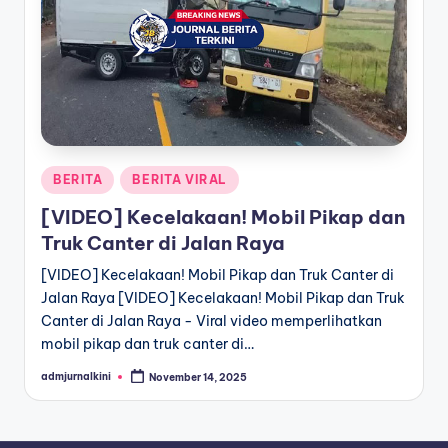
a
T
e
r
k
Posted
BERITA
BERITA VIRAL
i
in
[VIDEO] Kecelakaan! Mobil Pikap dan
n
Truk Canter di Jalan Raya
i
[VIDEO] Kecelakaan! Mobil Pikap dan Truk Canter di
Jalan Raya [VIDEO] Kecelakaan! Mobil Pikap dan Truk
Canter di Jalan Raya - Viral video memperlihatkan
mobil pikap dan truk canter di…
admjurnalkini
November 14, 2025
Posted
by