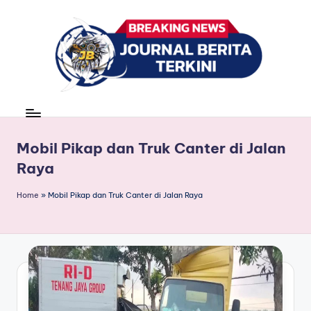
Skip
to
content
J
berita,
news
u
r
Mobil Pikap dan Truk Canter di Jalan
Raya
n
a
Home
»
Mobil Pikap dan Truk Canter di Jalan Raya
l
B
e
ri
t