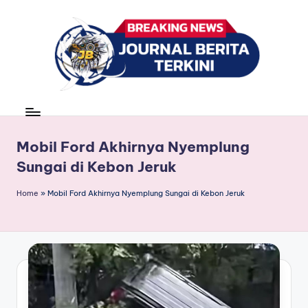
Skip
to
content
J
berita,
news
u
r
Mobil Ford Akhirnya Nyemplung
Sungai di Kebon Jeruk
n
a
Home
»
Mobil Ford Akhirnya Nyemplung Sungai di Kebon Jeruk
l
B
e
ri
t