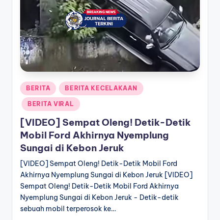
a
T
e
r
k
Posted
BERITA
BERITA KECELAKAAN
i
in
BERITA VIRAL
n
[VIDEO] Sempat Oleng! Detik-Detik
i
Mobil Ford Akhirnya Nyemplung
Sungai di Kebon Jeruk
[VIDEO] Sempat Oleng! Detik-Detik Mobil Ford
Akhirnya Nyemplung Sungai di Kebon Jeruk [VIDEO]
Sempat Oleng! Detik-Detik Mobil Ford Akhirnya
Nyemplung Sungai di Kebon Jeruk - Detik-detik
sebuah mobil terperosok ke…