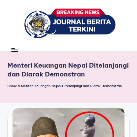
Skip
to
content
J
berita,
news
u
r
Menteri Keuangan Nepal Ditelanjangi
dan Diarak Demonstran
n
a
Home
»
Menteri Keuangan Nepal Ditelanjangi dan Diarak Demonstran
l
B
e
ri
t