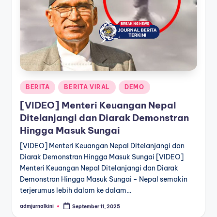
a
T
e
r
k
Posted
BERITA
BERITA VIRAL
DEMO
i
in
[VIDEO] Menteri Keuangan Nepal
n
Ditelanjangi dan Diarak Demonstran
i
Hingga Masuk Sungai
[VIDEO] Menteri Keuangan Nepal Ditelanjangi dan
Diarak Demonstran Hingga Masuk Sungai [VIDEO]
Menteri Keuangan Nepal Ditelanjangi dan Diarak
Demonstran Hingga Masuk Sungai - Nepal semakin
terjerumus lebih dalam ke dalam…
admjurnalkini
September 11, 2025
Posted
by