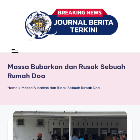
Skip
to
content
J
berita,
news
u
r
Massa Bubarkan dan Rusak Sebuah
Rumah Doa
n
a
Home
»
Massa Bubarkan dan Rusak Sebuah Rumah Doa
l
B
e
ri
t