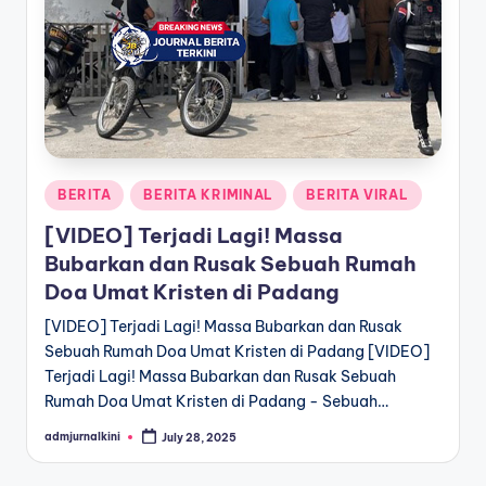
a
T
e
r
k
Posted
BERITA
BERITA KRIMINAL
BERITA VIRAL
i
in
[VIDEO] Terjadi Lagi! Massa
n
Bubarkan dan Rusak Sebuah Rumah
i
Doa Umat Kristen di Padang
[VIDEO] Terjadi Lagi! Massa Bubarkan dan Rusak
Sebuah Rumah Doa Umat Kristen di Padang [VIDEO]
Terjadi Lagi! Massa Bubarkan dan Rusak Sebuah
Rumah Doa Umat Kristen di Padang - Sebuah…
admjurnalkini
July 28, 2025
Posted
by