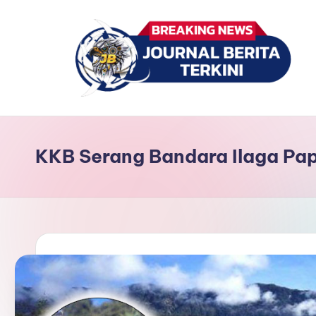
Skip
to
content
J
berita,
news
u
KKB Serang Bandara Ilaga Pa
r
n
a
l
B