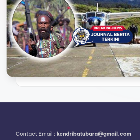
e
r
i
t
a
T
e
r
k
i
n
Contact Email :
kendribatubara@gmail.com