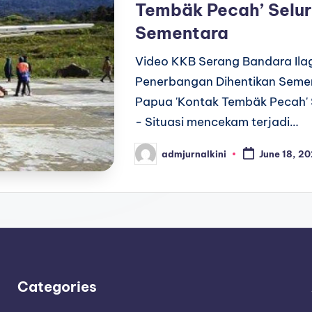
Tembäk Pecah’ Selur
Sementara
Video KKB Serang Bandara Ila
Penerbangan Dihentikan Semen
Papua 'Kontak Tembäk Pecah' 
- Situasi mencekam terjadi…
admjurnalkini
June 18, 2
Posted
by
Categories