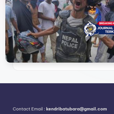
e
r
i
t
a
T
e
r
k
i
n
Contact Email :
kendribatubara@gmail.com