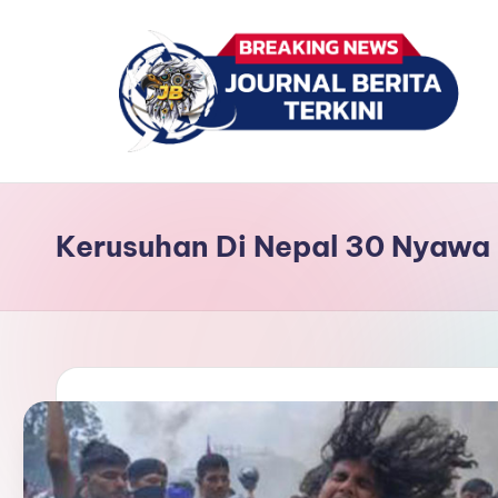
Skip
to
content
J
berita,
news
u
Kerusuhan Di Nepal 30 Nyawa
r
n
a
l
B