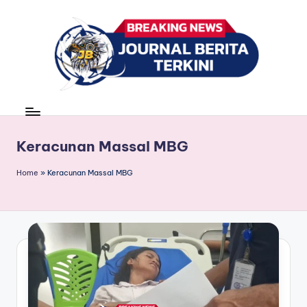
Skip
to
content
J
berita,
news
u
r
Keracunan Massal MBG
n
Home
»
Keracunan Massal MBG
a
l
B
e
ri
t