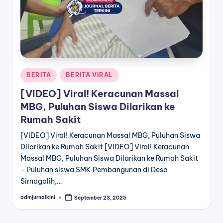
a
T
e
r
Posted
BERITA
BERITA VIRAL
k
in
[VIDEO] Viral! Keracunan Massal
i
MBG, Puluhan Siswa Dilarikan ke
n
Rumah Sakit
i
[VIDEO] Viral! Keracunan Massal MBG, Puluhan Siswa
Dilarikan ke Rumah Sakit [VIDEO] Viral! Keracunan
Massal MBG, Puluhan Siswa Dilarikan ke Rumah Sakit
- Puluhan siswa SMK Pembangunan di Desa
Sirnagalih,…
admjurnalkini
September 23, 2025
Posted
by