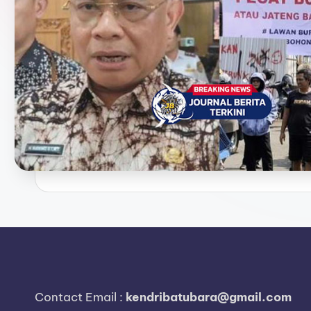
e
r
i
t
a
T
e
r
k
i
n
Contact Email :
kendribatubara@gmail.com