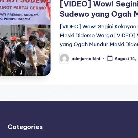
[VIDEO] Wow! Segini
Sudewo yang Ogah M
[VIDEO] Wow! Segini Kekayaa
Meski Didemo Warga [VIDEO] 
yang Ogah Mundur Meski Dide
admjurnalkini
August 14,
Posted
by
Categories