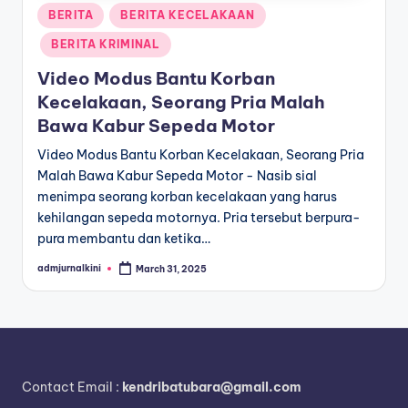
Posted
BERITA
BERITA KECELAKAAN
in
BERITA KRIMINAL
Video Modus Bantu Korban
Kecelakaan, Seorang Pria Malah
Bawa Kabur Sepeda Motor
Video Modus Bantu Korban Kecelakaan, Seorang Pria
Malah Bawa Kabur Sepeda Motor - Nasib sial
menimpa seorang korban kecelakaan yang harus
kehilangan sepeda motornya. Pria tersebut berpura-
pura membantu dan ketika…
admjurnalkini
March 31, 2025
Posted
by
Contact Email :
kendribatubara@gmail.com