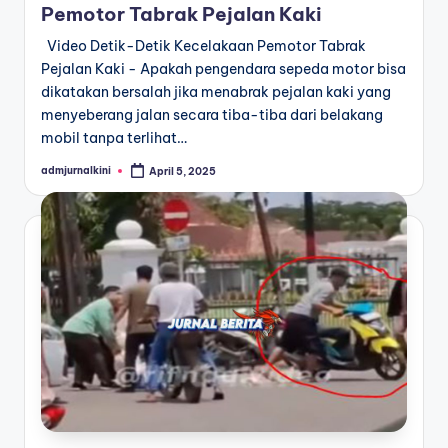
Pemotor Tabrak Pejalan Kaki
Video Detik-Detik Kecelakaan Pemotor Tabrak
Pejalan Kaki - Apakah pengendara sepeda motor bisa
dikatakan bersalah jika menabrak pejalan kaki yang
menyeberang jalan secara tiba-tiba dari belakang
mobil tanpa terlihat…
admjurnalkini
April 5, 2025
Posted
by