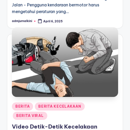
Jalan - Pengguna kendaraan bermotor harus
mengetahui peraturan yang…
admjurnalkini
April 6, 2025
Posted
by
Posted
BERITA
BERITA KECELAKAAN
in
BERITA VIRAL
Video Detik-Detik Kecelakaan