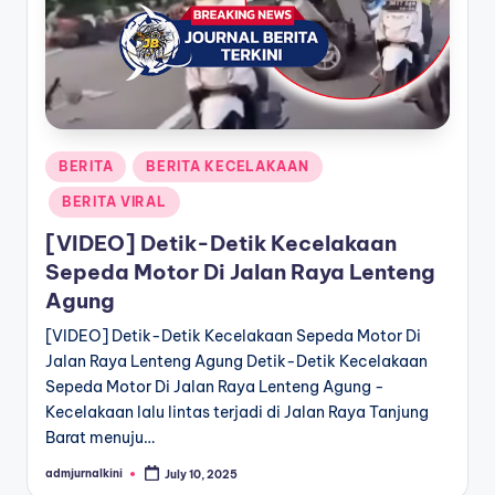
a
T
e
r
Posted
BERITA
BERITA KECELAKAAN
k
in
BERITA VIRAL
i
[VIDEO] Detik-Detik Kecelakaan
n
Sepeda Motor Di Jalan Raya Lenteng
i
Agung
[VIDEO] Detik-Detik Kecelakaan Sepeda Motor Di
Jalan Raya Lenteng Agung Detik-Detik Kecelakaan
Sepeda Motor Di Jalan Raya Lenteng Agung -
Kecelakaan lalu lintas terjadi di Jalan Raya Tanjung
Barat menuju…
admjurnalkini
July 10, 2025
Posted
by