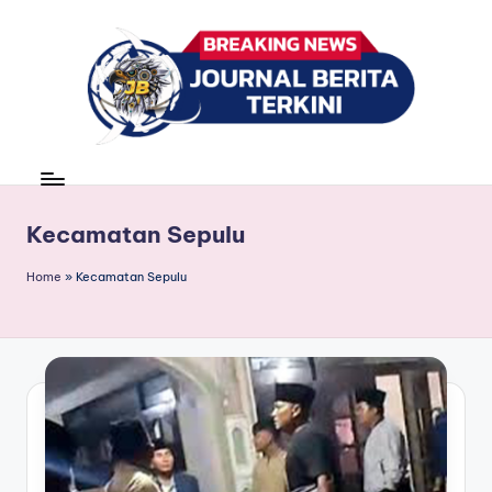
Skip
to
content
J
berita,
news
u
r
Kecamatan Sepulu
n
Home
»
Kecamatan Sepulu
a
l
B
e
ri
t