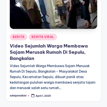
a
T
e
r
Posted
BERITA
BERITA VIRAL
k
in
Video Sejumlah Warga Membawa
i
Sajam Merusak Rumah Di Sepulu,
n
Bangkalan
i
Video Sejumlah Warga Membawa Sajam Merusak
Rumah Di Sepulu, Bangkalan - Masyarakat Desa
Sepulu, Kecamatan Sepulu, dibuat panik atas
kedatangan puluhan warga membawa senjata tajam
dan merusak salah satu rumah…
admjurnalkini
April 1, 2025
Posted
by