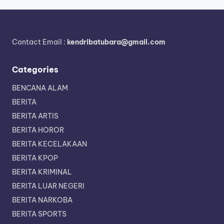
Contact Email :
kendribatubara@gmail.com
Categories
BENCANA ALAM
BERITA
BERITA ARTIS
BERITA HOROR
BERITA KECELAKAAN
BERITA KPOP
BERITA KRIMINAL
BERITA LUAR NEGERI
BERITA NARKOBA
BERITA SPORTS