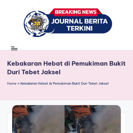
Skip
to
content
J
berita,
news
u
r
Kebakaran Hebat di Pemukiman Bukit
Duri Tebet Jaksel
n
a
Home
»
Kebakaran Hebat di Pemukiman Bukit Duri Tebet Jaksel
l
B
e
ri
t