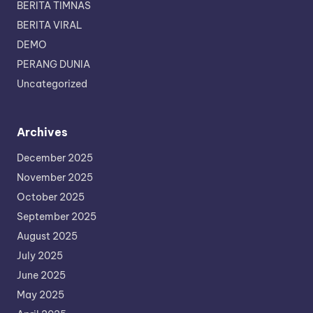
BERITA TIMNAS
BERITA VIRAL
DEMO
PERANG DUNIA
Uncategorized
Archives
December 2025
November 2025
October 2025
September 2025
August 2025
July 2025
June 2025
May 2025