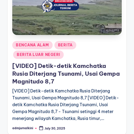
a
T
e
r
Posted
BENCANA ALAM
BERITA
k
in
BERITA LUAR NEGERI
i
[VIDEO] Detik-detik Kamchatka
n
Rusia Diterjang Tsunami, Usai Gempa
i
Magnitudo 8,7
[VIDEO] Detik-detik Kamchatka Rusia Diterjang
Tsunami, Usai Gempa Magnitudo 8,7 [VIDEO] Detik-
detik Kamchatka Rusia Diterjang Tsunami, Usai
Gempa Magnitudo 8,7 - Tsunami setinggi 4 meter
menerjang wilayah Kamchatka, Rusia timur,…
admjurnalkini
July 30, 2025
Posted
by