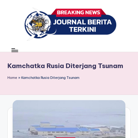
Skip
to
content
J
berita,
news
u
r
Kamchatka Rusia Diterjang Tsunam
n
Home
»
Kamchatka Rusia Diterjang Tsunam
a
l
B
e
ri
t