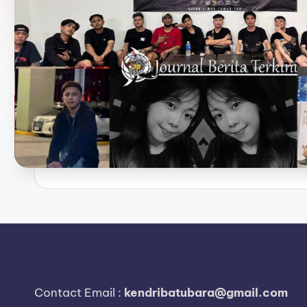
e
r
i
t
a
T
e
r
k
i
n
Contact Email :
kendribatubara@gmail.com