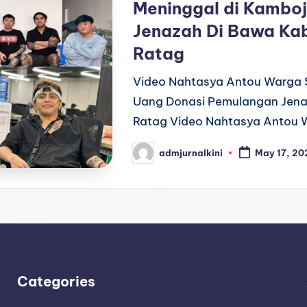
Meninggal di Kambo
Jenazah Di Bawa Ka
Ratag
Video Nahtasya Antou Warga S
Uang Donasi Pemulangan Jena
Ratag Video Nahtasya Antou W
admjurnalkini
May 17, 20
Posted
by
Categories