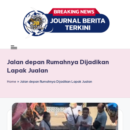
Skip
to
content
J
berita,
news
u
r
Jalan depan Rumahnya Dijadikan
Lapak Jualan
n
a
Home
»
Jalan depan Rumahnya Dijadikan Lapak Jualan
l
B
e
ri
t