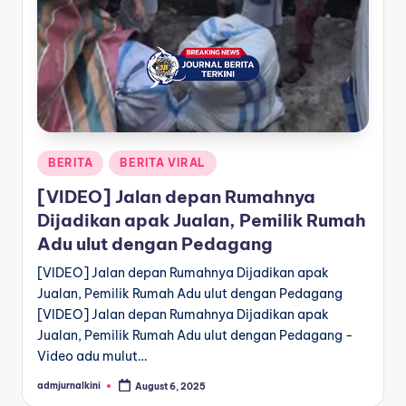
a
T
e
r
k
Posted
BERITA
BERITA VIRAL
i
in
[VIDEO] Jalan depan Rumahnya
n
Dijadikan apak Jualan, Pemilik Rumah
i
Adu ulut dengan Pedagang
[VIDEO] Jalan depan Rumahnya Dijadikan apak
Jualan, Pemilik Rumah Adu ulut dengan Pedagang
[VIDEO] Jalan depan Rumahnya Dijadikan apak
Jualan, Pemilik Rumah Adu ulut dengan Pedagang -
Video adu mulut…
admjurnalkini
August 6, 2025
Posted
by