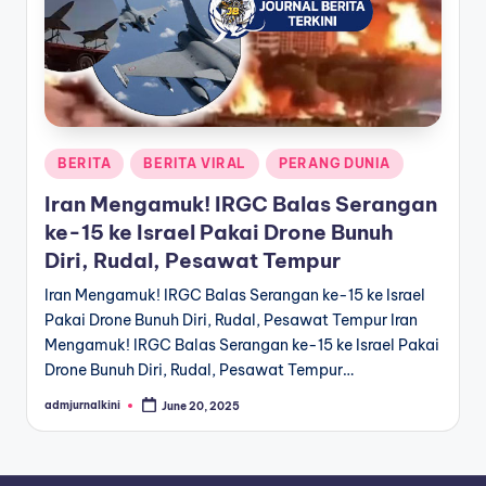
a
T
e
r
Posted
BERITA
BERITA VIRAL
PERANG DUNIA
k
in
Iran Mengamuk! IRGC Balas Serangan
i
ke-15 ke Israel Pakai Drone Bunuh
n
Diri, Rudal, Pesawat Tempur
i
Iran Mengamuk! IRGC Balas Serangan ke-15 ke Israel
Pakai Drone Bunuh Diri, Rudal, Pesawat Tempur Iran
Mengamuk! IRGC Balas Serangan ke-15 ke Israel Pakai
Drone Bunuh Diri, Rudal, Pesawat Tempur…
admjurnalkini
June 20, 2025
Posted
by