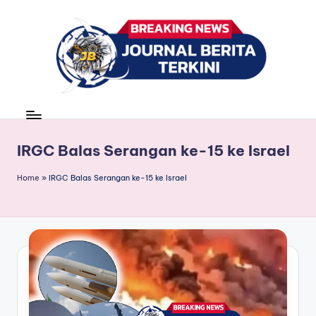
Skip
to
content
J
berita,
news
u
r
IRGC Balas Serangan ke-15 ke Israel
n
Home
»
IRGC Balas Serangan ke-15 ke Israel
a
l
B
e
ri
t