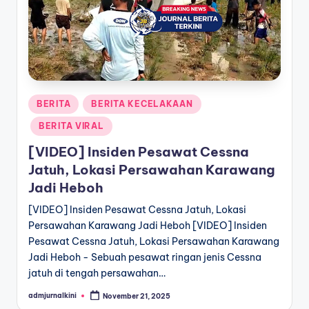
a
T
e
r
Posted
BERITA
BERITA KECELAKAAN
k
in
BERITA VIRAL
i
[VIDEO] Insiden Pesawat Cessna
n
Jatuh, Lokasi Persawahan Karawang
i
Jadi Heboh
[VIDEO] Insiden Pesawat Cessna Jatuh, Lokasi
Persawahan Karawang Jadi Heboh [VIDEO] Insiden
Pesawat Cessna Jatuh, Lokasi Persawahan Karawang
Jadi Heboh - Sebuah pesawat ringan jenis Cessna
jatuh di tengah persawahan…
admjurnalkini
November 21, 2025
Posted
by