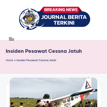
Skip
to
content
J
berita,
news
u
r
Insiden Pesawat Cessna Jatuh
n
Home
»
Insiden Pesawat Cessna Jatuh
a
l
B
e
ri
t