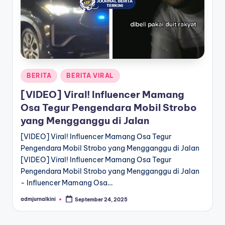
a
T
e
r
Posted
BERITA
BERITA VIRAL
k
in
[VIDEO] Viral! Influencer Mamang
i
Osa Tegur Pengendara Mobil Strobo
n
yang Mengganggu di Jalan
i
[VIDEO] Viral! Influencer Mamang Osa Tegur
Pengendara Mobil Strobo yang Mengganggu di Jalan
[VIDEO] Viral! Influencer Mamang Osa Tegur
Pengendara Mobil Strobo yang Mengganggu di Jalan
- Influencer Mamang Osa…
admjurnalkini
September 24, 2025
Posted
by