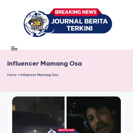
Skip
to
content
J
berita,
news
u
r
Influencer Mamang Osa
n
Home
»
Influencer Mamang Osa
a
l
B
e
ri
t