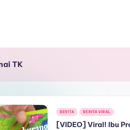
nai TK
Posted
BERITA
BERITA VIRAL
in
[VIDEO] Viral! Ibu P