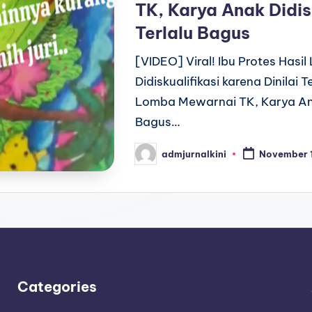
TK, Karya Anak Didisk
Terlalu Bagus
[VIDEO] Viral! Ibu Protes Has
Didiskualifikasi karena Dinilai 
Lomba Mewarnai TK, Karya Anak 
Bagus…
admjurnalkini
November 
Posted
by
Categories