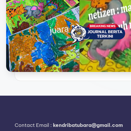
e
r
i
t
a
T
e
r
k
i
n
Contact Email :
kendribatubara@gmail.com