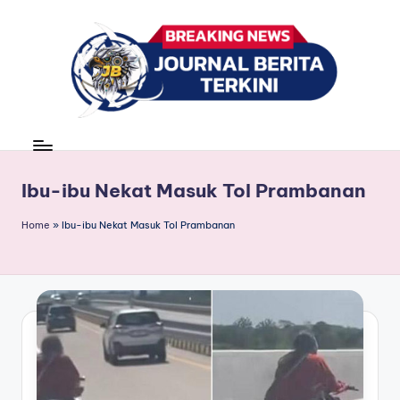
Skip
to
content
J
berita,
news
u
r
Ibu-ibu Nekat Masuk Tol Prambanan
n
Home
»
Ibu-ibu Nekat Masuk Tol Prambanan
a
l
B
e
ri
t