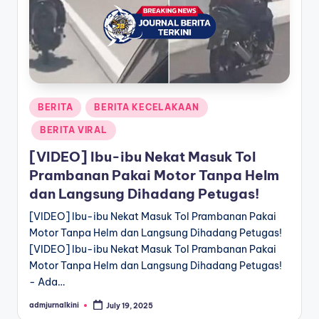
a
T
e
r
Posted
BERITA
BERITA KECELAKAAN
k
in
BERITA VIRAL
i
[VIDEO] Ibu-ibu Nekat Masuk Tol
n
Prambanan Pakai Motor Tanpa Helm
i
dan Langsung Dihadang Petugas!
[VIDEO] Ibu-ibu Nekat Masuk Tol Prambanan Pakai
Motor Tanpa Helm dan Langsung Dihadang Petugas!
[VIDEO] Ibu-ibu Nekat Masuk Tol Prambanan Pakai
Motor Tanpa Helm dan Langsung Dihadang Petugas!
- Ada…
admjurnalkini
July 19, 2025
Posted
by