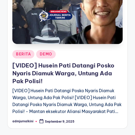
a
T
e
r
k
Posted
BERITA
DEMO
i
in
[VIDEO] Husein Pati Datangi Posko
n
Nyaris Diamuk Warga, Untung Ada
i
Pak Polisi!
[VIDEO] Husein Pati Datangi Posko Nyaris Diamuk
Warga, Untung Ada Pak Polisi! [VIDEO] Husein Pati
Datangi Posko Nyaris Diamuk Warga, Untung Ada Pak
Polisi! - Mantan eksekutor Aliansi Masyarakat Pati…
admjurnalkini
September 9, 2025
Posted
by