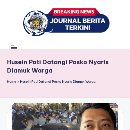
Skip
to
content
J
berita,
news
u
r
Husein Pati Datangi Posko Nyaris
Diamuk Warga
n
a
Home
»
Husein Pati Datangi Posko Nyaris Diamuk Warga
l
B
e
ri
t