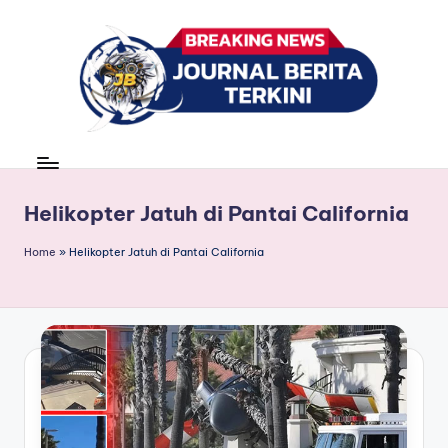
Skip
to
content
J
berita,
news
u
r
Helikopter Jatuh di Pantai California
n
Home
»
Helikopter Jatuh di Pantai California
a
l
B
e
ri
t