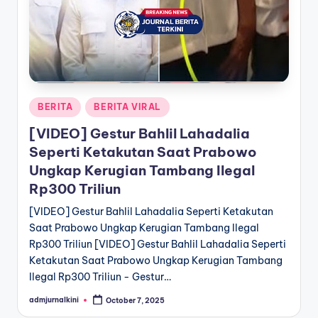
a
T
e
r
Posted
BERITA
BERITA VIRAL
k
in
[VIDEO] Gestur Bahlil Lahadalia
i
Seperti Ketakutan Saat Prabowo
n
Ungkap Kerugian Tambang Ilegal
i
Rp300 Triliun
[VIDEO] Gestur Bahlil Lahadalia Seperti Ketakutan
Saat Prabowo Ungkap Kerugian Tambang Ilegal
Rp300 Triliun [VIDEO] Gestur Bahlil Lahadalia Seperti
Ketakutan Saat Prabowo Ungkap Kerugian Tambang
Ilegal Rp300 Triliun - Gestur…
admjurnalkini
October 7, 2025
Posted
by