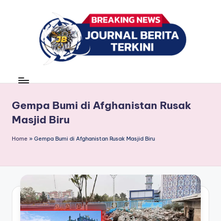
Skip
to
content
J
berita,
news
u
r
Gempa Bumi di Afghanistan Rusak
Masjid Biru
n
a
Home
»
Gempa Bumi di Afghanistan Rusak Masjid Biru
l
B
e
ri
t