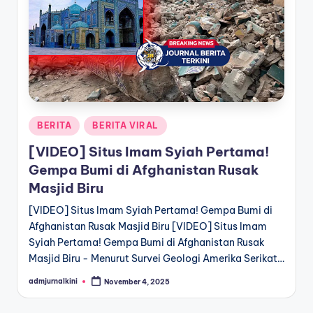
a
T
e
r
k
Posted
BERITA
BERITA VIRAL
i
in
[VIDEO] Situs Imam Syiah Pertama!
n
Gempa Bumi di Afghanistan Rusak
i
Masjid Biru
[VIDEO] Situs Imam Syiah Pertama! Gempa Bumi di
Afghanistan Rusak Masjid Biru [VIDEO] Situs Imam
Syiah Pertama! Gempa Bumi di Afghanistan Rusak
Masjid Biru - Menurut Survei Geologi Amerika Serikat…
admjurnalkini
November 4, 2025
Posted
by