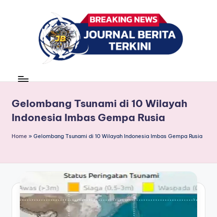
Skip
to
content
J
berita,
news
u
r
Gelombang Tsunami di 10 Wilayah
Indonesia Imbas Gempa Rusia
n
a
Home
»
Gelombang Tsunami di 10 Wilayah Indonesia Imbas Gempa Rusia
l
B
e
ri
t