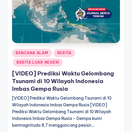
a
T
e
r
k
Posted
BENCANA ALAM
BERITA
i
in
BERITA LUAR NEGERI
n
[VIDEO] Prediksi Waktu Gelombang
i
Tsunami di 10 Wilayah Indonesia
Imbas Gempa Rusia
[VIDEO] Prediksi Waktu Gelombang Tsunami di 10
Wilayah Indonesia Imbas Gempa Rusia [VIDEO]
Prediksi Waktu Gelombang Tsunami di 10 Wilayah
Indonesia Imbas Gempa Rusia - Gempa bumi
bermagnitudo 8,7 mengguncang pesisir…