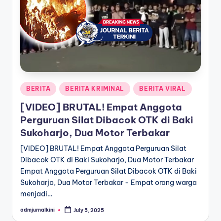
a
T
e
r
k
Posted
BERITA
BERITA KRIMINAL
BERITA VIRAL
i
in
[VIDEO] BRUTAL! Empat Anggota
n
Perguruan Silat Dibacok OTK di Baki
i
Sukoharjo, Dua Motor Terbakar
[VIDEO] BRUTAL! Empat Anggota Perguruan Silat
Dibacok OTK di Baki Sukoharjo, Dua Motor Terbakar
Empat Anggota Perguruan Silat Dibacok OTK di Baki
Sukoharjo, Dua Motor Terbakar - Empat orang warga
menjadi…
admjurnalkini
July 5, 2025
Posted
by