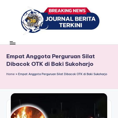
Skip
to
content
J
berita,
news
u
r
Empat Anggota Perguruan Silat
Dibacok OTK di Baki Sukoharjo
n
a
Home
»
Empat Anggota Perguruan Silat Dibacok OTK di Baki Sukoharjo
l
B
e
ri
t