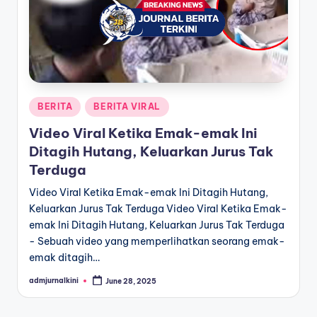
a
T
e
r
Posted
BERITA
BERITA VIRAL
k
in
Video Viral Ketika Emak-emak Ini
i
Ditagih Hutang, Keluarkan Jurus Tak
n
Terduga
i
Video Viral Ketika Emak-emak Ini Ditagih Hutang,
Keluarkan Jurus Tak Terduga Video Viral Ketika Emak-
emak Ini Ditagih Hutang, Keluarkan Jurus Tak Terduga
- Sebuah video yang memperlihatkan seorang emak-
emak ditagih…
admjurnalkini
June 28, 2025
Posted
by