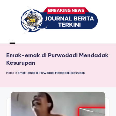
Skip
to
content
J
berita,
news
u
r
Emak-emak di Purwodadi Mendadak
Kesurupan
n
a
Home
»
Emak-emak di Purwodadi Mendadak Kesurupan
l
B
e
ri
t