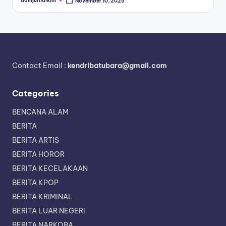
admjurnalkini
November 10, 2025
Posted
by
Contact Email :
kendribatubara@gmail.com
Categories
BENCANA ALAM
BERITA
BERITA ARTIS
BERITA HOROR
BERITA KECELAKAAN
BERITA KPOP
BERITA KRIMINAL
BERITA LUAR NEGERI
BERITA NARKOBA