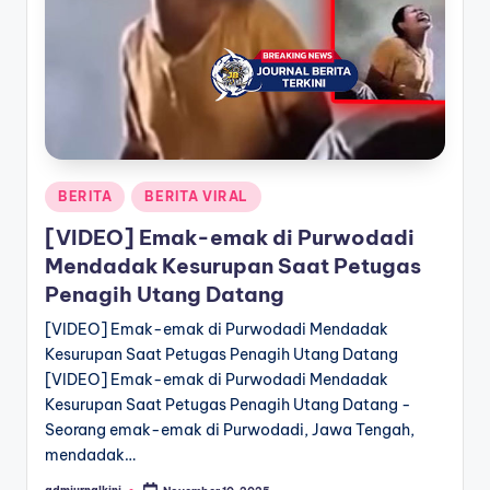
a
T
e
r
k
Posted
BERITA
BERITA VIRAL
i
in
[VIDEO] Emak-emak di Purwodadi
n
Mendadak Kesurupan Saat Petugas
i
Penagih Utang Datang
[VIDEO] Emak-emak di Purwodadi Mendadak
Kesurupan Saat Petugas Penagih Utang Datang
[VIDEO] Emak-emak di Purwodadi Mendadak
Kesurupan Saat Petugas Penagih Utang Datang -
Seorang emak-emak di Purwodadi, Jawa Tengah,
mendadak…