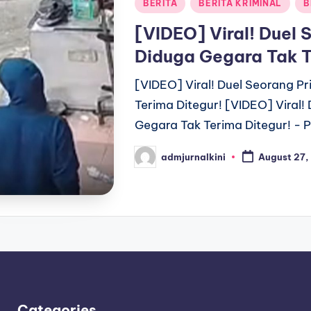
Posted
BERITA
BERITA KRIMINAL
B
in
[VIDEO] Viral! Duel 
Diduga Gegara Tak T
[VIDEO] Viral! Duel Seorang P
Terima Ditegur! [VIDEO] Viral!
Gegara Tak Terima Ditegur! - P
admjurnalkini
August 27,
Posted
by
Categories