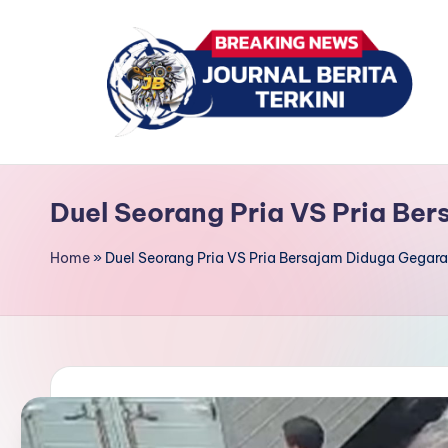
Skip
to
content
J
berita,
news
u
Duel Seorang Pria VS Pria Be
r
Home
»
Duel Seorang Pria VS Pria Bersajam Diduga Gegara
n
a
l
B