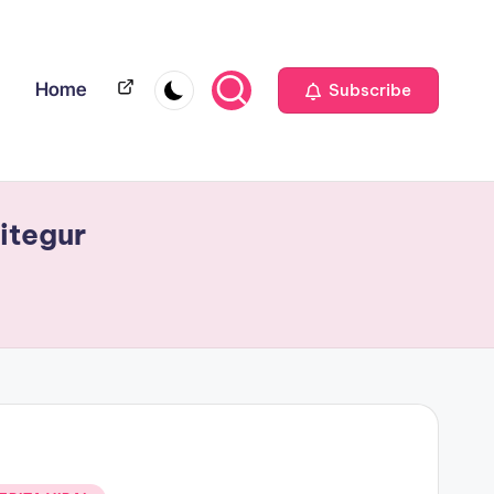
Home
Home
Subscribe
itegur