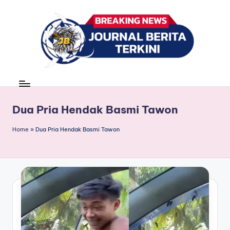
Skip
to
content
J
berita,
news
u
r
Dua Pria Hendak Basmi Tawon
n
Home
»
Dua Pria Hendak Basmi Tawon
a
l
B
e
ri
t