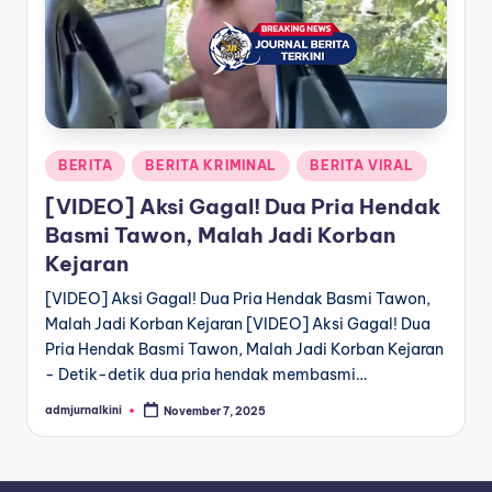
a
T
e
r
Posted
BERITA
BERITA KRIMINAL
BERITA VIRAL
k
in
[VIDEO] Aksi Gagal! Dua Pria Hendak
i
Basmi Tawon, Malah Jadi Korban
n
Kejaran
i
[VIDEO] Aksi Gagal! Dua Pria Hendak Basmi Tawon,
Malah Jadi Korban Kejaran [VIDEO] Aksi Gagal! Dua
Pria Hendak Basmi Tawon, Malah Jadi Korban Kejaran
- Detik-detik dua pria hendak membasmi…
admjurnalkini
November 7, 2025
Posted
by