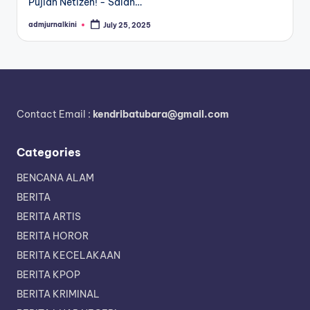
Pujian Netizen! - Salah…
admjurnalkini
July 25, 2025
Posted
by
Contact Email :
kendribatubara@gmail.com
Categories
BENCANA ALAM
BERITA
BERITA ARTIS
BERITA HOROR
BERITA KECELAKAAN
BERITA KPOP
BERITA KRIMINAL