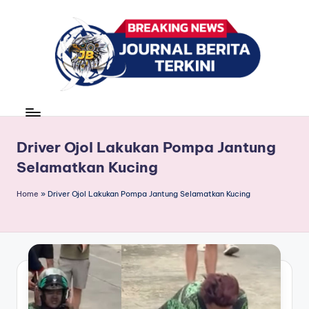
Skip
to
content
J
berita,
news
u
r
Driver Ojol Lakukan Pompa Jantung
Selamatkan Kucing
n
a
Home
»
Driver Ojol Lakukan Pompa Jantung Selamatkan Kucing
l
B
e
ri
t