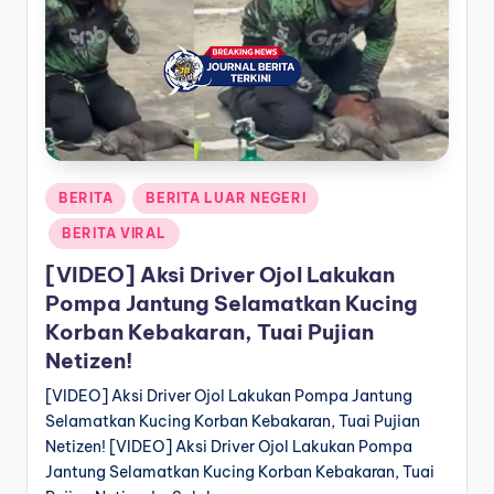
a
T
e
r
k
Posted
BERITA
BERITA LUAR NEGERI
i
in
BERITA VIRAL
n
[VIDEO] Aksi Driver Ojol Lakukan
i
Pompa Jantung Selamatkan Kucing
Korban Kebakaran, Tuai Pujian
Netizen!
[VIDEO] Aksi Driver Ojol Lakukan Pompa Jantung
Selamatkan Kucing Korban Kebakaran, Tuai Pujian
Netizen! [VIDEO] Aksi Driver Ojol Lakukan Pompa
Jantung Selamatkan Kucing Korban Kebakaran, Tuai